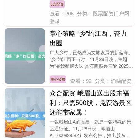
8喜配资
查看：
206
分类：
股票配资门户网
登录
掌心策略 “乡”约江西，奋力
出圈
广大乡村，已然成为文旅发展的新蓝海。
“乡”约江西正当时。11月28日晚，主题
为“品赣鄱烟火味 赏江西振兴景”的2025江
西乡村文化旅游节暨“百县百碗”文旅促
消....
掌心策略
查看：
92
分类：
涌融配资
众合配资 峨眉山送出股东福
利：只需500股，免费游景区
还能带家属！
一张峨眉山A的股票，就是一张特殊的景
区通行证。11月28日晚，峨眉山
A（000888.SZ）发布公告，推出股东回