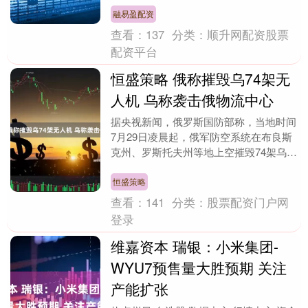
期....
融易盈配资
查看：
137
分类：
顺升网配资股票
配资平台
恒盛策略 俄称摧毁乌74架无
人机 乌称袭击俄物流中心
据央视新闻，俄罗斯国防部称，当地时间
7月29日凌晨起，俄军防空系统在布良斯
克州、罗斯托夫州等地上空摧毁74架乌克
兰无人机。俄军28日使用精确制导武器和
无人机对乌....
恒盛策略
查看：
141
分类：
股票配资门户网
登录
维嘉资本 瑞银：小米集团-
WYU7预售量大胜预期 关注
产能扩张