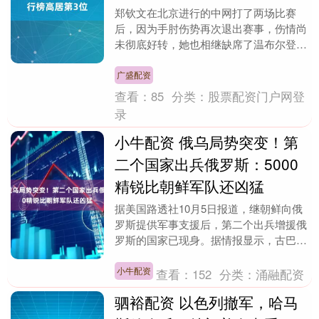
郑钦文在北京进行的中网打了两场比赛
后，因为手肘伤势再次退出赛事，伤情尚
未彻底好转，她也相继缺席了温布尔登、
宁波站和东京站的比赛。对于下月的全运
会，能否参赛现在仍....
广盛配资
查看：
85
分类：
股票配资门户网登
录
小牛配资 俄乌局势突变！第
二个国家出兵俄罗斯：5000
精锐比朝鲜军队还凶猛
据美国路透社10月5日报道，继朝鲜向俄
罗斯提供军事支援后，第二个出兵增援俄
罗斯的国家已现身。据情报显示，古巴已
派遣大约1000到5000名军事人员，加入
乌克兰战....
小牛配资
查看：
152
分类：
涌融配资
驷裕配资 以色列撤军，哈马