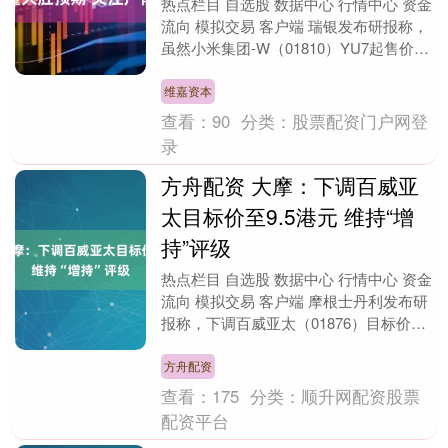
热点栏目 自选股 数据中心 行情中心 资金
流向 模拟交易 客户端 瑞银发布研报称，
虽然小米集团-W（01810）YU7起售价格
接近瑞银预期，但将未交付的SU7订....
维嘉资本
查看：
90
分类：
股票配资门户网登
录
方舟配资 大摩：下调百威亚
太目标价至9.5港元 维持“增
持”评级
热点栏目 自选股 数据中心 行情中心 资金
流向 模拟交易 客户端 摩根士丹利发布研
报称，下调百威亚太（01876）目标价
5%，从10港元降至9.5港元，维持“增....
方舟配资
查看：
175
分类：
顺升网配资股票
配资平台