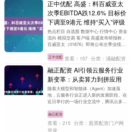
正中优配 高盛：料百威亚太
次季EBITDA跌12.6% 目标价
下调至9港元 维持“买入”评级
热点栏目 自选股 数据中心 行情中心 资金
流向 模拟交易 客户端 高盛发布研报称，
百威亚太（01876）即将公布次季业绩，
预期次季集团整体内生收入跌6.9%，
经....
正中优配
查看：
157
分类：
涌融配资
融正配资 AI引领云服务行业
新变革：从卖算力到拼应用
随着大模型和智能体（Agent）加速落
地，云服务行业正进入新的发展阶段。在
近日举行的一场行业交流中，腾讯云多位
高管表示，传统公有云靠资源驱动的云服
务“上半场”已....
融正配资
查看：
215
分类：
股票配资门户网
登录