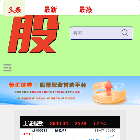
最新
最热
头条
上证指数
3940.04
39.68
1.02%