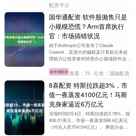
配资平台
国华通配资 软件股抛售只是
小规模恐慌？Arm首席执行
官：市场搞错状况
由于Anthropic公司发布了Claude
Cowork，其强大的编程及计算机任务处
理能力让投资者对经营办公领域软件业务
的公司产生了巨大的怀疑，并引发了软件
股....
国华通配资
查看：
75
分类：
涌融配资
8喜配资 特斯拉跌超3%，市
值一夜蒸发4100亿元！马斯
克身家逼近6万亿元
当地时间2月4日，特斯拉收跌3.78%，报
406.01美元，市值一夜蒸发598.4亿美元
（约合人民币4154亿元）。 乘联分会数
据显示，2026年1月初步统计特....