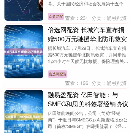
幕。关于国民经济和社会发展第十五个五
年规划纲要的决议获表决通过，《中华人
民共和国生态环....
众盈易配
查看：
231
分类：
涌融配资
倍选网配资 长城汽车宣布捐
赠500万元驰援华北防汛救灾
据长城汽车，7月29日，长城汽车宣布捐
赠500万元驰援华北防汛救灾，并同步推
出24小时全天候无忧救援、保险理赔关爱
基金等关怀服务。 举报 第一财经广告合
作，请点....
倍选网配资
查看：
196
分类：
涌融配资
融易盈配资 亿田智能：与
SMEG和思美科签署经销协议
亿田智能晚间公告，公司（简称“经销
商”）于近日与SMEGS.p.A.斯麦格股份公
司（简称“SMEG”）在嵊州签署了《经销
协议》（简称“《合同一》”），合同有效