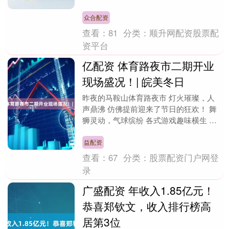
馈活动，从2025年12月1日至2026年1月
3....
众合配资
查看：
81
分类：
顺升网配资股票配
资平台
亿配资 体育路夜市二期开业
现场盛况！| 皖美冬日
昨夜的马鞍山体育路夜市 灯火璀璨，人
声鼎沸 仿佛提前迎来了节日的狂欢！ 舞
狮灵动，气球缤纷 各式游戏趣味横生 处
处洋溢着浓浓的青春气息 就让我们跟随
镜头 一起沉....
益配资
查看：
67
分类：
股票配资门户网登
录
广盛配资 年收入1.85亿元！
恭喜郑钦文，收入排行榜高
居第3位