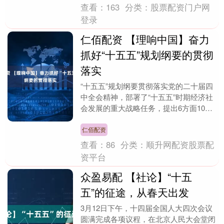
查看：
163
分类：
股票配资门户网
登录
仁佰配资 【理响中国】奋力
抓好“十五五”规划纲要的贯彻
落实
“十五五”规划纲要贯彻落实党的二十届四
中全会精神，部署了“十五五”时期经济社
会发展的重大战略任务，提出6方面109
项重大工程，绘就了我国高质量发展的宏
伟蓝图，为....
仁佰配资
查看：
86
分类：
顺升网配资股票配
资平台
众盈易配 【社论】“十五
五”的征途，从春天出发
3月12日下午，十四届全国人大四次会议
圆满完成各项议程，在北京人民大会堂闭