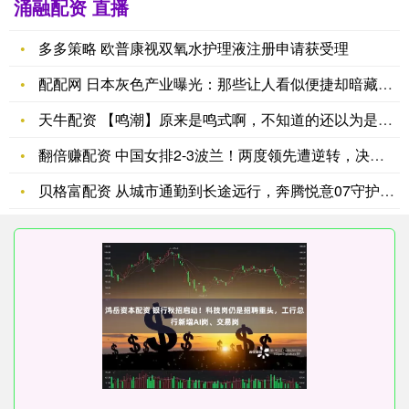
涌融配资 直播
多多策略 欧普康视双氧水护理液注册申请获受理
配配网 日本灰色产业曝光：那些让人看似便捷却暗藏风险的“地下
天牛配资 【鸣潮】原来是鸣式啊，不知道的还以为是被九次背叛的
翻倍赚配资 中国女排2-3波兰！两度领先遭逆转，决胜局用人成
贝格富配资 从城市通勤到长途远行，奔腾悦意07守护冬季每一程