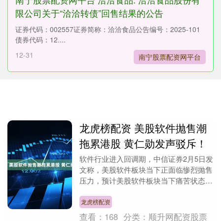
限公司关于“洽洽转债”回售结果的公告
证券代码：002557证券简称：洽洽食品公告编号：2025-101
债券代码：12....
12-31
南宁股票配资网平台
龙虎榜配资 美股软件抛售潮
拖累港股 黄仁勋发声驳斥！
软件行业进入回调期，中信证券2月5日发
文称，美股软件板块当下正面临惨烈抛售
压力，预计美股软件板块当下痛苦状态仍
可能持续一段时间。今日港股软件、
SaaS、AI应用....
龙虎榜配资
查看：
168
分类：
顺升网配资股票