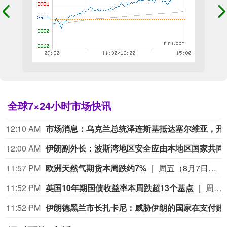
全球7×24小时市场快讯
12:10 AM
市场消息：乌克兰总统
12:00 AM
伊朗副外长：波斯湾
11:57 PM
欧洲天然气期货本周跌约7%
周五（8月7日）欧市尾盘，ICE英国天然气期货跌0.9%，报135.680便士/千卡，本周累计下跌5.96%。TTF基准荷兰天然气期货跌5.03%，报55.380欧元/兆瓦时，本周累跌6.88%，整体呈现出M形走势、绝大部分时间处于下跌状态。ICE欧盟碳排放交易许可（期货价格）涨1.82%，报82.85欧元/吨，本周累涨2.60%。
11:52 PM
英国10年期国债收益率本周跌超13个基点
周五（8月7日）欧市尾盘，英国10年期国债收益率跌2.3个基点，报4.915%，北京时间20:30发布美国非农就业报告时从4.94%附近跳水至接近4.9%的水平，本周累计下跌13.3个基点。两年期英债收益率跌2.2个基点，报4.276%，非农就业报告出炉时从4.3%附近跳水至4.25%附近，本周累跌12.5个基点。本周，30年期英债收益率累跌11.6个基点，50年期英债收益率累跌9.4个基点。2/10年期英债收益率利差累跌0.922个基点，报+63.880个基点。
11:52 PM
伊朗德黑兰市长扎卡尼：威