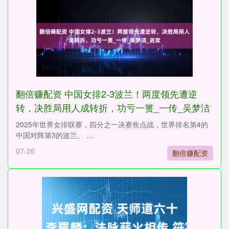
翻倍赚配资 中国女排2-3波兰！两度领先遭逆
转，决胜局用人成转折，功亏一篑_一传_吴梦洁
_进攻
2025年世界女排联赛，四分之一决赛焦点战，世界排名第4的
中国对阵第3的波兰。 ....
07-26
翻倍赚配资