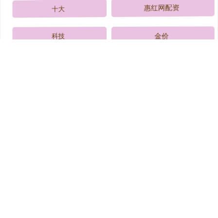
十大
惠红网配资
科技
金价
民企
创新
2026
坚持
全部话题标签
关注 涌融配资