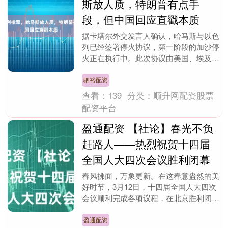
斯放人质，特朗普有点手
段，但中国回应直戳本质
据卡塔尔外交发言人确认，哈马斯与以色
列已经签署停火协议，第一阶段的加沙停
火正在执行中。此次协议由美国、埃及、
土耳其和卡塔尔共同担保。 在哈马斯内
部，主要派系也达....
驷裕配资
查看：
139
分类：
顺升网配资股票
配资平台
盈通配资 【社论】春光不负
赶路人——热烈祝贺十四届
全国人大四次会议胜利闭幕
春风拂面，万象更新。在这春意盎然的美
好时节，3月12日，十四届全国人大四次
会议顺利完成各项议程，在北京胜利闭
幕。我们向不负重托的与会代表致以崇高
的敬意，对大会的....
盈通配资